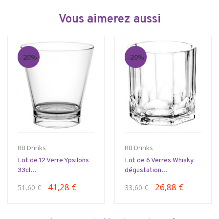
Vous aimerez aussi
-20%
-20%
RB Drinks
RB Drinks
Lot de 12 Verre Ypsilons
Lot de 6 Verres Whisky
33cl...
dégustation...
41,28 €
26,88 €
51,60 €
33,60 €