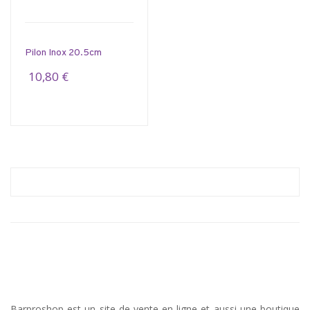
Pilon Inox 20.5cm
10,80 €
Barproshop est un site de vente en ligne et aussi une boutique