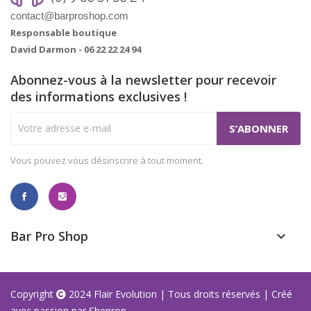
contact@barproshop.com
Responsable boutique
David Darmon -
06 22 22 24 94
Abonnez-vous à la newsletter pour recevoir
des informations exclusives !
Vous pouvez vous désinscrire à tout moment.
Bar Pro Shop
keyboard_arrow_down
Copyright
2024
Flair Evolution
| Tous droits réservés | Créé
avec passion par
Shenron