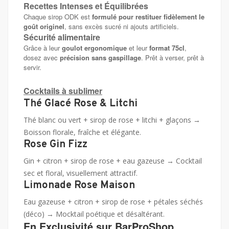
Recettes Intenses et Équilibrées
Chaque sirop ODK est
formulé pour restituer fidèlement le
goût originel
, sans excès sucré ni ajouts artificiels.
Sécurité alimentaire
Grâce à leur
goulot ergonomique
et leur
format 75cl
,
dosez avec
précision sans gaspillage
. Prêt à verser, prêt à
servir.
Cocktails à sublimer
Thé Glacé Rose & Litchi
Thé blanc ou vert + sirop de rose + litchi + glaçons →
Boisson florale, fraîche et élégante.
Rose Gin Fizz
Gin + citron + sirop de rose + eau gazeuse → Cocktail
sec et floral, visuellement attractif.
Limonade Rose Maison
Eau gazeuse + citron + sirop de rose + pétales séchés
(déco) → Mocktail poétique et désaltérant.
En Exclusivité sur BarProShop